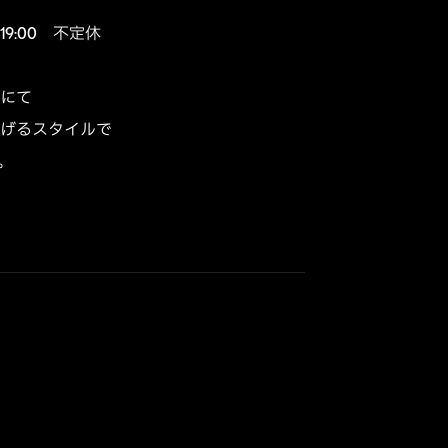
9:00　不定休

にて

げるスタイルで


