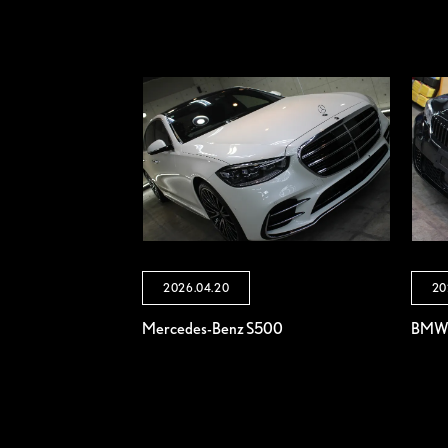
2026.04.20
20
Mercedes-Benz S500
BMW 