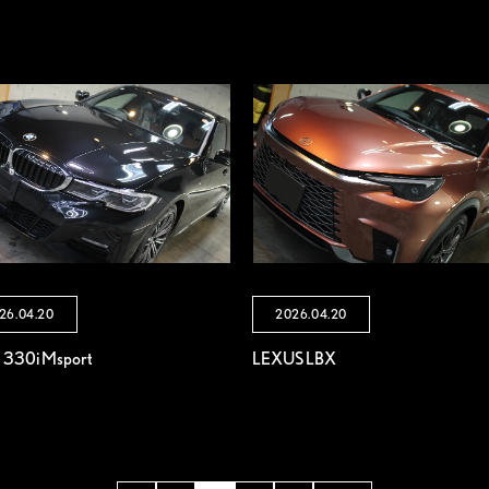
26.04.20
2026.04.20
330i Msport
LEXUS LBX