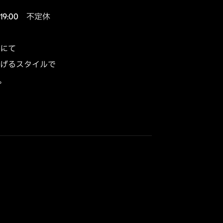
9:00　不定休

にて

げるスタイルで


