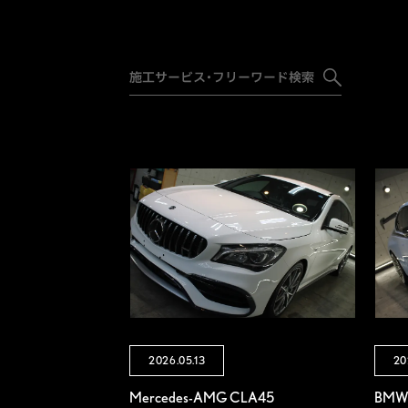
2026.05.13
20
Mercedes-AMG CLA45
BMW