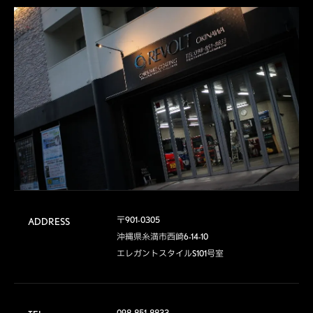
〒901-0305

ADDRESS
沖縄県糸満市西崎6-14-10

エレガントスタイルS101号室
098-851-8833