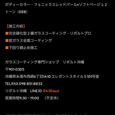
ボディーカラー・フェニックスレッドパール×ソフトベージュ２
トーン（ER8）
【
施工内容
】
■
完全硬化型２層ガラスコーティング・リボルトプロ
■
窓ガラス全面コーティング
■
下回り錆止め施工
ガラスコーティング専門ショップ リボルト沖縄
〒901-0305
沖縄県糸満市西崎6丁目14-10 エレガントスタイルＳ101号室
TEL/FAX 098-851-8833
リボルト沖縄 LINE ID
@630dacit
営業時間9:30～19:00 （不定休）