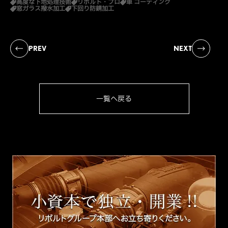
高度な下地処理技術
リボルト・プロ
車 コーティング
窓ガラス撥水加工
下回り防錆加工
PREV
NEXT
一覧へ戻る